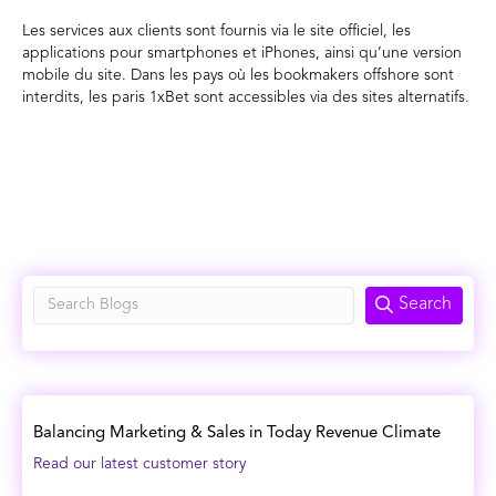
Les services aux clients sont fournis via le site officiel, les
applications pour smartphones et iPhones, ainsi qu’une version
mobile du site. Dans les pays où les bookmakers offshore sont
interdits, les paris 1xBet sont accessibles via des sites alternatifs.
Search
Balancing Marketing & Sales in Today Revenue Climate
Read our latest customer story