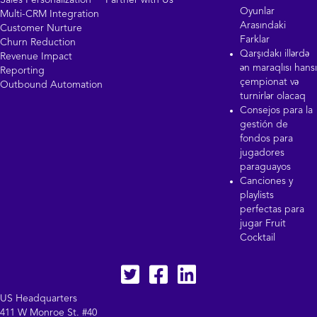
Sales Personalization
Partner with Us
Oyunlar
Multi-CRM Integration
Arasındaki
Customer Nurture
Farklar
Churn Reduction
Qarşıdakı illərdə
Revenue Impact
ən maraqlısı hansı
Reporting
çempionat və
Outbound Automation
turnirlər olacaq
Consejos para la
gestión de
fondos para
jugadores
paraguayos
Canciones y
playlists
perfectas para
jugar Fruit
Cocktail
Twitter
facebook
LinkedIn
US Headquarters
411 W Monroe St. #40