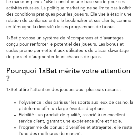
Le marketing chez 1xBet constitue une base solide pour ses
activités réussies. La politique marketing ne se limite pas à offrir
des conditions pratiques pour les joueurs. Elle vise à établir une
relation de confiance entre le bookmaker et ses clients, comme
en témoigne la diversité de ses programmes de bonus.
1xBet propose un système de récompenses et d’avantages
conçu pour renforcer le potentiel des joueurs. Les bonus et
codes promo permettent aux utilisateurs de placer davantage
de paris et d’augmenter leurs chances de gains.
Pourquoi 1xBet mérite votre attention
?
1xBet attire l’attention des joueurs pour plusieurs raisons :
Polyvalence : des paris sur les sports aux jeux de casino, la
plateforme offre un large éventail d'options.
Fiabilité : un produit de qualité, associé à un excellent
service client, garantit une expérience sûre et fiable.
Programme de bonus : diversifiée et attrayante, elle reste
l'une des meilleures du marché.