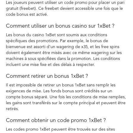
Les joueurs peuvent utiliser un code promo pour placer un pari
gratuit (freebet). Ce freebet devient accessible une fois que le
code bonus est activé.
Comment utiliser un bonus casino sur 1xBet ?
Les bonus du casino 1xBet sont soumis aux conditions
spécifiques des promotions. Par exemple, le bonus de
bienvenue est assorti d’un wagering de x35, et les free spins
doivent également être misés avec ce même wagering sur les
machines à sous spécifiées dans la promotion. Les conditions
incluent une mise fixe et des délais à respecter.
Comment retirer un bonus 1xBet ?
Il est impossible de retirer un bonus 1xBet sans remplir les
exigences de mise. Les fonds bonus sont crédités sur un
compte bonus séparé. Une fois les conditions de mise remplies,
les gains sont transférés sur le compte principal et peuvent être
retirés.
Comment obtenir un code promo 1xBet ?
Les codes promo 1xBet peuvent être trouvés sur des sites