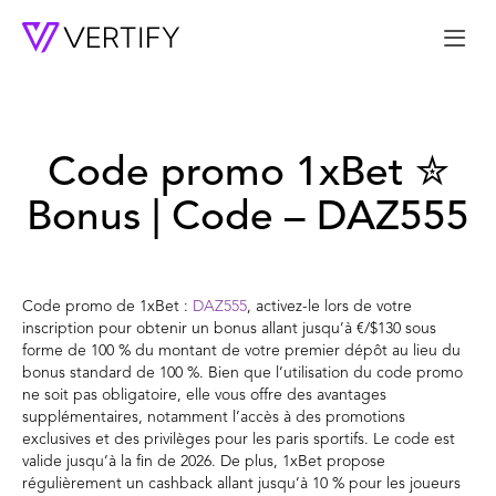
Me
Code promo 1xBet ✮
Bonus | Code – DAZ555
Code promo de 1xBet :
DAZ555
, activez-le lors de votre
inscription pour obtenir un bonus allant jusqu’à €/$130 sous
forme de 100 % du montant de votre premier dépôt au lieu du
bonus standard de 100 %. Bien que l’utilisation du code promo
ne soit pas obligatoire, elle vous offre des avantages
supplémentaires, notamment l’accès à des promotions
exclusives et des privilèges pour les paris sportifs. Le code est
valide jusqu’à la fin de 2026. De plus, 1xBet propose
régulièrement un cashback allant jusqu’à 10 % pour les joueurs