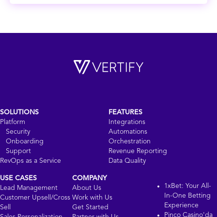
SOLUTIONS
FEATURES
Platform
Integrations
Security
Automations
Onboarding
Orchestration
Support
Revenue Reporting
RevOps as a Service
Data Quality
USE CASES
COMPANY
1xBet: Your All-
Lead Management
About Us
In-One Betting
Customer Upsell/Cross
Work with Us
Experience
Sell
Get Started
Pinco Casino'da