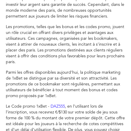
investir leur argent sans garantie de succès. Cependant, dans le
monde moderne des paris, de nombreuses opportunités
permettent aux joueurs de limiter les risques financiers.
Les promotions, telles que les bonus et les codes promo, jouent
un rôle crucial en offrant divers privilèges et avantages aux
utilisateurs. Ces campagnes, organisées par les bookmakers,
visent à attirer de nouveaux clients, les incitant à s’inscrire et à
placer des paris. Les promotions destinées aux clients réguliers
visent à offrir des conditions plus favorables pour leurs prochains
paris.
Parmi les offres disponibles aujourd'hui, la politique marketing
de 1xBet se distingue par sa diversité et son attractivité. Les
promotions de ce bookmaker sont régulières, permettant aux
utilisateurs de bénéficier à tout moment des bonus et codes
promo proposés par 1xBet.
Le Code promo 1xBet -
DAZ555
, en l’utilisant lors de
l’inscription, vous recevrez €/$130 sur votre solde de jeu sous
forme de 100 % du montant de votre premier dépôt. Cette offre
est idéale pour les joueurs à la recherche de cotes compétitives
et d’un délai d’utilisation flexible. De plus, vous pouvez choisir