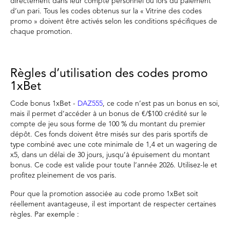
directement dans leur compte personnel ou lors du paiement
d’un pari. Tous les codes obtenus sur la « Vitrine des codes
promo » doivent être activés selon les conditions spécifiques de
chaque promotion.
Règles d’utilisation des codes promo
1xBet
Code bonus 1xBet -
DAZ555
, ce code n’est pas un bonus en soi,
mais il permet d’accéder à un bonus de €/$100 crédité sur le
compte de jeu sous forme de 100 % du montant du premier
dépôt. Ces fonds doivent être misés sur des paris sportifs de
type combiné avec une cote minimale de 1,4 et un wagering de
x5, dans un délai de 30 jours, jusqu’à épuisement du montant
bonus. Ce code est valide pour toute l’année 2026. Utilisez-le et
profitez pleinement de vos paris.
Pour que la promotion associée au code promo 1xBet soit
réellement avantageuse, il est important de respecter certaines
règles. Par exemple :