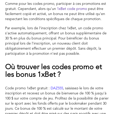
Comme pour les codes promo, participer à ces promotions est
gratuit. Cependant, alors qu’un
1xBet code promo
peut être
facilement copié et activé, un bonus ne peut être utilisé qu’en
respectant les conditions spécifiques de chaque promotion.
Par exemple, lors de l’inscription chez 1xBet, un code promo
s’active automatiquement, offrant un bonus supplémentaire de
30 % en plus du bonus principal. Pour bénéficier du bonus
principal lors de l’inscription, un nouveau client doit
obligatoirement effectuer un premier dépôt. Sans dépôt, la
participation à la promotion n’est pas possible.
Où trouver les codes promo et
les bonus 1xBet ?
Code promo 1xBet gratuit :
DAZ555
, saisissez-le lors de votre
inscription et recevez un bonus de bienvenue de 100 % jusqu’à
100 $ sur votre compte de jeu. Profitez de la possibilité de parier
sur le sport avec les fonds offerts par le bookmaker pendant 30
jours. Ce bonus de 100 % est calculé sur le montant de votre
premier dépôt et doit être misé sur des paris sportifs avec une